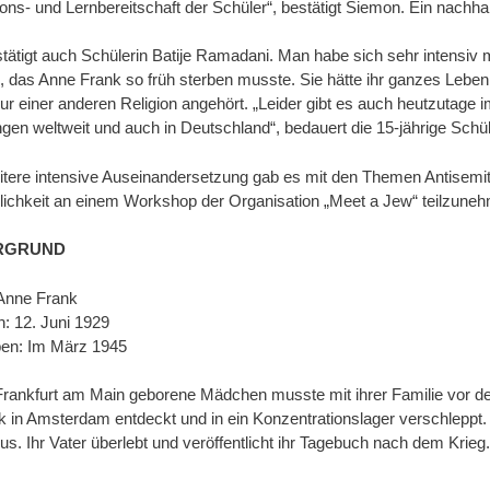
ons- und Lernbereitschaft der Schüler“, bestätigt Siemon. Ein nachhal
tätigt auch Schülerin Batije Ramadani. Man habe sich sehr intensiv 
h, das Anne Frank so früh sterben musste. Sie hätte ihr ganzes Leben 
nur einer anderen Religion angehört. „Leider gibt es auch heutzutage
gen weltweit und auch in Deutschland“, bedauert die 15-jährige Schü
itere intensive Auseinandersetzung gab es mit den Themen Antisemit
lichkeit an einem Workshop der Organisation „Meet a Jew“ teilzune
RGRUND
Anne Frank
: 12. Juni 1929
en: Im März 1945
Frankfurt am Main geborene Mädchen musste mit ihrer Familie vor den 
k in Amsterdam entdeckt und in ein Konzentrationslager verschleppt.
s. Ihr Vater überlebt und veröffentlicht ihr Tagebuch nach dem Krieg.