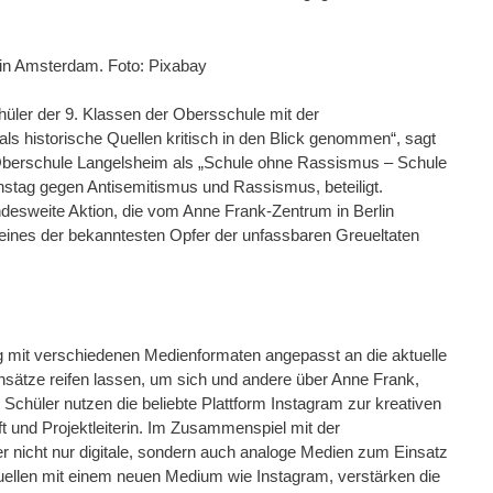
in Amsterdam. Foto: Pixabay
hüler der 9. Klassen der Obersschule mit der
ls historische Quellen kritisch in den Blick genommen“, sagt
ie Oberschule Langelsheim als „Schule ohne Rassismus – Schule
stag gegen Antisemitismus und Rassismus, beteiligt.
desweite Aktion, die vom Anne Frank-Zentrum in Berlin
k eines der bekanntesten Opfer der unfassbaren Greueltaten
g mit verschiedenen Medienformaten angepasst an die aktuelle
nsätze reifen lassen, um sich und andere über Anne Frank,
chüler nutzen die beliebte Plattform Instagram zur kreativen
t und Projektleiterin. Im Zusammenspiel mit der
r nicht nur digitale, sondern auch analoge Medien zum Einsatz
ellen mit einem neuen Medium wie Instagram, verstärken die