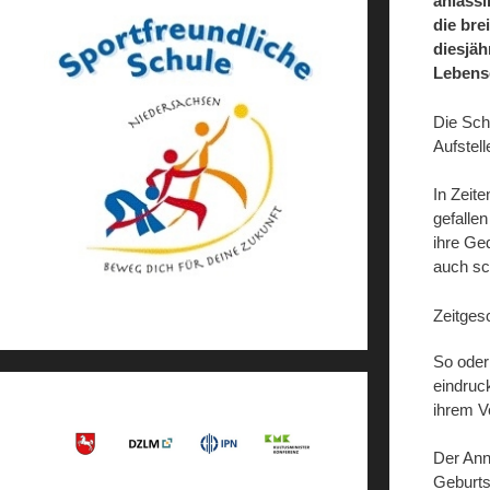
anlässl
die bre
diesjäh
Lebensg
Die Sch
Aufstel
In Zeit
gefalle
ihre Ged
auch sc
Zeitges
So oder
eindruc
ihrem V
Der Ann
Geburtst