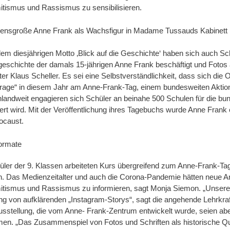
itismus und Rassismus zu sensibilisieren.
bensgroße Anne Frank als Wachsfigur in Madame Tussauds Kabinett 
dem diesjährigen Motto ‚Blick auf die Geschichte‘ haben sich auch Sc
eschichte der damals 15-jährigen Anne Frank beschäftigt und Fotos a
iter Klaus Scheller. Es sei eine Selbstverständlichkeit, dass sich d
rage“ in diesem Jahr am Anne-Frank-Tag, einem bundesweiten Aktion
landweit engagieren sich Schüler an beinahe 500 Schulen für die bun
iert wird. Mit der Veröffentlichung ihres Tagebuchs wurde Anne Fran
ocaust.
ormate
üler der 9. Klassen arbeiteten Kurs übergreifend zum Anne-Frank-Ta
on. Das Medienzeitalter und auch die Corona-Pandemie hätten neue A
itismus und Rassismus zu informieren, sagt Monja Siemon. „Unsere S
ung von aufklärenden „Instagram-Storys“, sagt die angehende Lehrkraf
usstellung, die vom Anne- Frank-Zentrum entwickelt wurde, seien abe
n. „Das Zusammenspiel von Fotos und Schriften als historische Qu