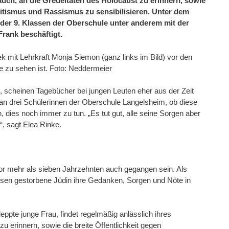
s auch, an die Greueltaten des Holocaust zu erinnern, sowie
mitismus und Rassismus zu sensibilisieren. Unter dem
 der 9. Klassen der Oberschule unter anderem mit der
rank beschäftigt.
ek mit Lehrkraft Monja Siemon (ganz links im Bild) vor den
le zu sehen ist. Foto: Neddermeier
, scheinen Tagebücher bei jungen Leuten eher aus der Zeit
 an drei Schülerinnen der Oberschule Langelsheim, ob diese
, dies noch immer zu tun. „Es tut gut, alle seine Sorgen aber
, sagt Elea Rinke.
or mehr als sieben Jahrzehnten auch gegangen sein. Als
lsen gestorbene Jüdin ihre Gedanken, Sorgen und Nöte in
ppte junge Frau, findet regelmäßig anlässlich ihres
zu erinnern, sowie die breite Öffentlichkeit gegen