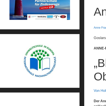
An
Anne Fra
Goslars
ANNE-
„B
Ob
Von Hol
Der Ann