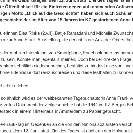
ich ihres Geburtstages, dem 12. Juni, statt. Ziel des Tages ist e
ite Öffentlichkeit für ein Eintreten gegen aufkommenden Antise
rigen Motto „Blick auf die Geschichte“ haben sich auch Schüler
eschichte der im Alter von 15 Jahren im KZ gestorbenen Anne F
ülerinnen Elea Rinke (2.v.li), Batije Ramadani und Michelle Zwurtsch
lern zur Anne Frank-Ausstellung, die derzeit in der Aula der Oberschu
en der mobilen Interaktion, von Smartphone, Facebook oder Instagram
n zu sein. Könnte man jedenfalls meinen. Doch bei der direkten Frage
anken schriftlich niederschreiben, bestätigt zumindest eine von ihnen
höne Erlebnisse dort reinzuschreiben und diese festhalten zu können“
chichte erleben
 so ähnlich wird es der weltbekannten Tagebuchautorin Anne Frank v
ksvolles Dokument der Zeitgeschichte hat die 1944 im KZ Bergen Be
ersteck in einem Hinterhaus in Amsterdam zu Papier gebracht.
e-Frank-Tag im Gedenken an die von den Nationalsozialisten verschle
ages, dem 12. Juni, statt. Ziel des Tages ist auch, an den Holocaust 