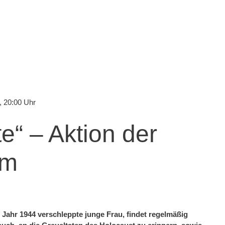
, 20:00 Uhr
te“ – Aktion der
im
Jahr 1944 verschleppte junge Frau, findet regelmäßig