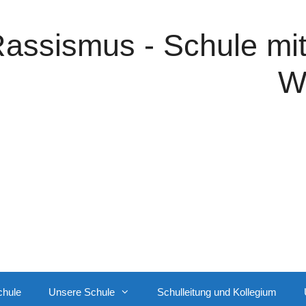
assismus - Schule mi
W
chule
Unsere Schule
Schulleitung und Kollegium