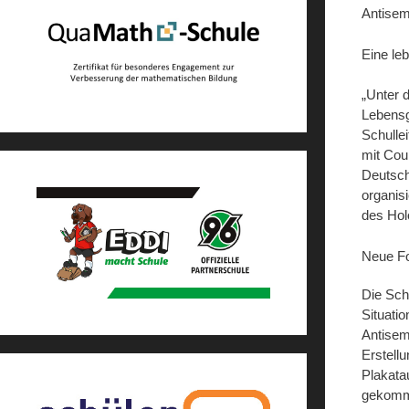
Antisem
Eine le
„Unter 
Lebensg
Schulle
mit Cou
Deutsch
organis
des Hol
Neue F
Die Sch
Situati
Antisem
Erstell
Plakata
gekomme