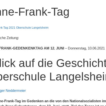
ne-Frank-Tag
nk Tag 2021 Oberschule Langelsheim
che Zeitung:
FRANK-GEDENKENKTAG AM 12. JUNI
– Donnerstag, 10.06.2021 
lick auf die Geschich
erschule Langelshe
ger Neddermeier
e-Frank-Tag im Gedenken an die von den Nationalsozialisten im 