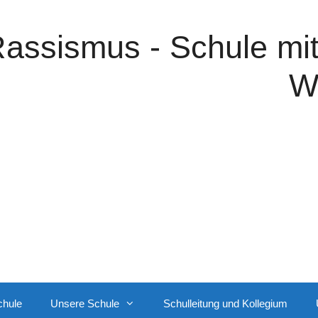
assismus - Schule mi
W
chule
Unsere Schule
Schulleitung und Kollegium