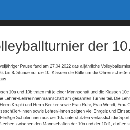
lleyballturnier der 1
ijähriger Pause fand am 27.04.2022 das alljährliche Volleyballturnier
 6. bis 8. Stunde nur die 10. Klassen die Bälle um die Ohren schießen
aus.
ssen 10a und 10b traten mit je einer Mannschaft und die Klassen 10
ne Lehrer-/Lehrerinnenmannschaft am gesamten Turnier teil. Die Leh
, Herrn Krupki und Herrn Becker sowie Frau Ruhr, Frau Wendt, Frau 
ssschüler/-innen sowie Lehrer/-innen zeigten viel Ehrgeiz und Einsatz
. Fleißige Schülerinnen aus der 10c unterstützten verlässlich die Spo
 Stechen zwischen den Mannschaften der 10a und der 10d1, durften si