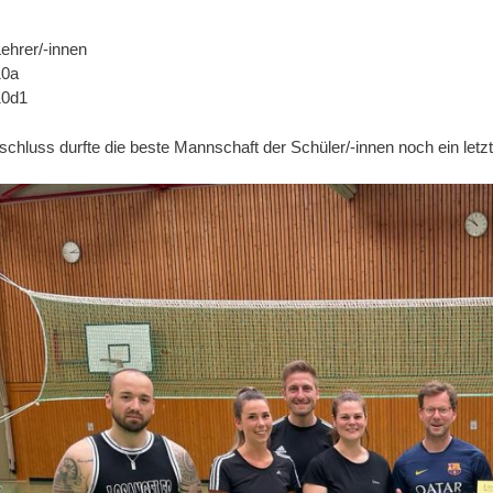
ehrer/-innen
10a
10d1
chluss durfte die beste Mannschaft der Schüler/-innen noch ein letzt