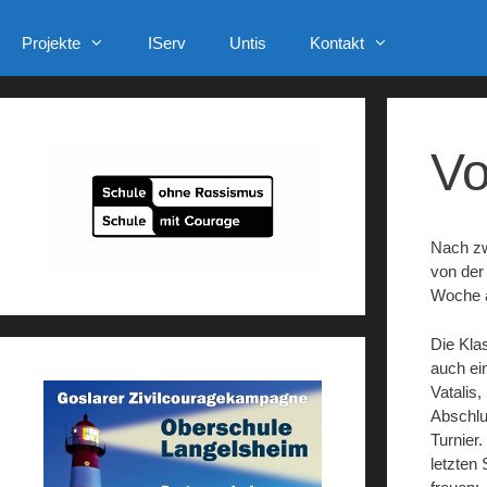
Projekte
IServ
Untis
Kontakt
Vo
Nach zwe
von der
Woche 
Die Kla
auch ei
Vatalis
Abschlu
Turnier
letzten