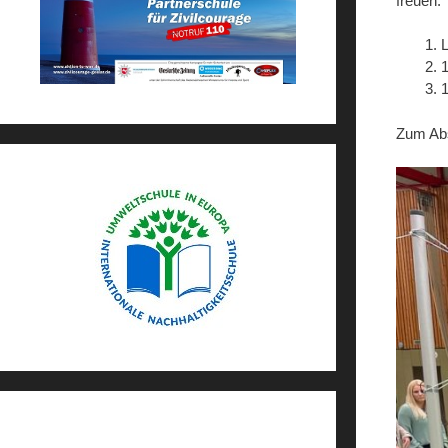
freuen:
L
Zum Abs