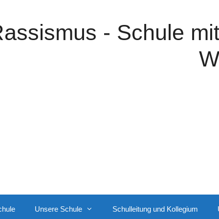
assismus - Schule mi
W
chule
Unsere Schule
Schulleitung und Kollegium