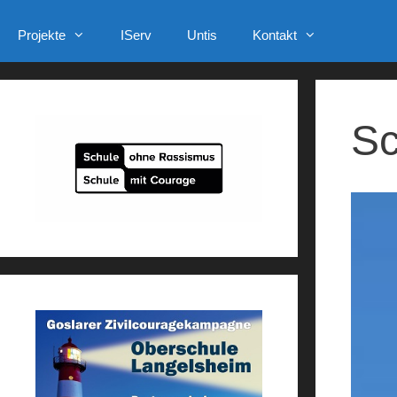
Projekte
IServ
Untis
Kontakt
Sc