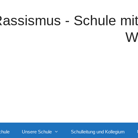
assismus - Schule mi
W
chule
Unsere Schule
Schulleitung und Kollegium