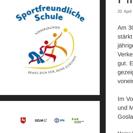
20. April
Am 30
stärk
jähri
Verke
gut. 
gezeig
vonei
Im Vo
und M
Gosla